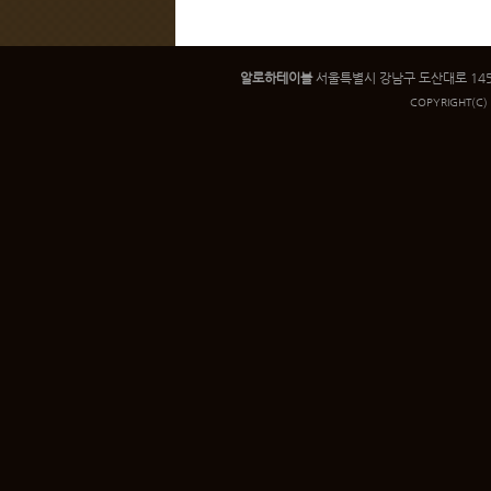
알로하테이블
서울특별시 강남구 도산대로 145 인우빌
COPYRIGHT
(C)