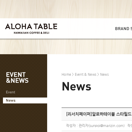
Home
>
Event & News
> News
[리서치페이퍼]알로하테이블 스타필드 시
작성자 : 관리자(sunpoi@marizin.com) 작성