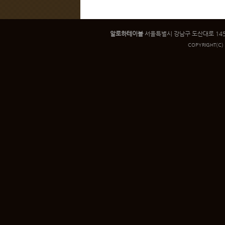
알로하테이블
서울특별시 강남구 도산대로 145 인우빌
COPYRIGHT
(C)