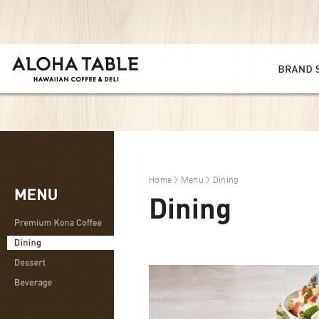
Home
>
Menu
> Dining