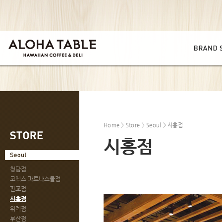
Home
>
Store
> Seoul > 시흥점
청담점
코엑스 파르나스몰점
판교점
시흥점
위례점
부산점