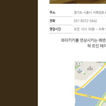
주소
경기도 시흥시 서해안로 
전화
031-8072-3642
영업시간
오전 10시 30분 ~ 오후
와이키키를 연상시키는 해변,
탁 트인 테